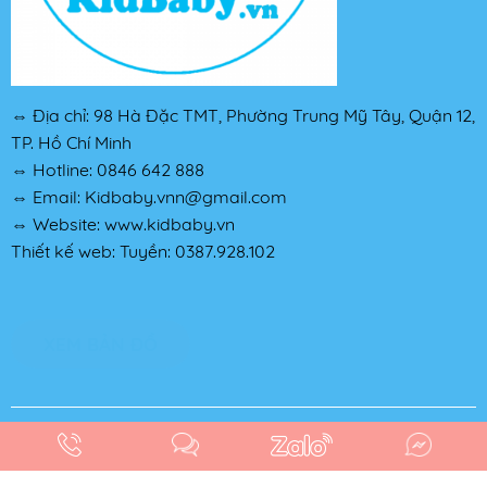
⇔ Địa chỉ: 98 Hà Đặc TMT, Phường Trung Mỹ Tây, Quận 12,
TP. Hồ Chí Minh
⇔ Hotline: 0846 642 888
⇔ Email: Kidbaby.vnn@gmail.com
⇔ Website: www.kidbaby.vn
Thiết kế web: Tuyền: 0387.928.102
XEM BẢN ĐỒ
Copyright ©
KID BABY
. Powered by NiNa Co.,Ltd