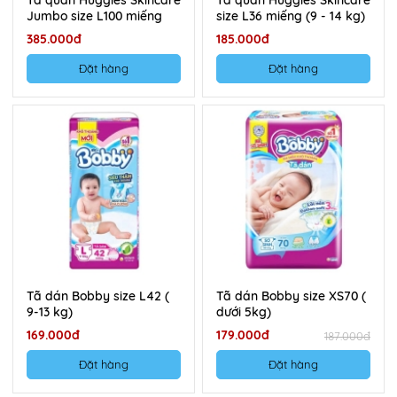
Tã quần Huggies Skincare
Tã quần Huggies Skincare
Jumbo size L100 miếng
size L36 miếng (9 - 14 kg)
385.000đ
185.000đ
Đặt hàng
Đặt hàng
Tã dán Bobby size L42 (
Tã dán Bobby size XS70 (
9-13 kg)
dưới 5kg)
169.000đ
179.000đ
187.000đ
Đặt hàng
Đặt hàng