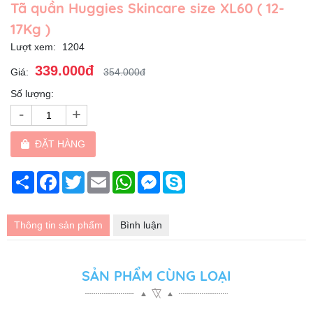
Tã quần Huggies Skincare size XL60 ( 12-
17Kg )
Lượt xem:
1204
339.000đ
Giá:
354.000đ
Số lượng:
-
+
ĐẶT HÀNG
Chia
Facebook
Twitter
Email
WhatsApp
Messenger
Skype
sẻ
Thông tin sản phẩm
Bình luận
SẢN PHẨM CÙNG LOẠI