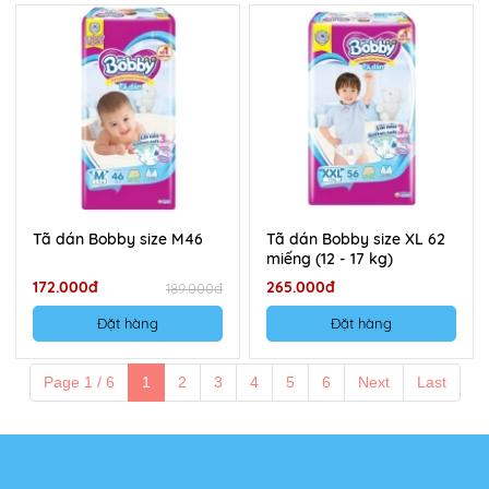
Tã dán Bobby size M46
Tã dán Bobby size XL 62
miếng (12 - 17 kg)
172.000đ
265.000đ
189.000đ
Đặt hàng
Đặt hàng
Page 1 / 6
1
2
3
4
5
6
Next
Last