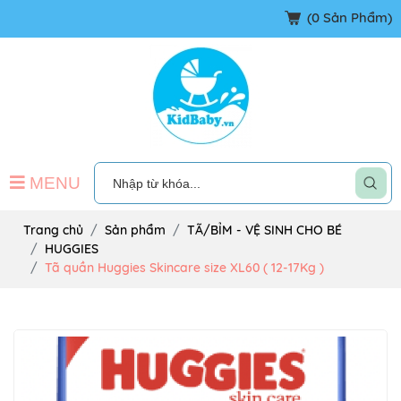
(
0
Sản Phẩm)
MENU
Trang chủ
Sản phẩm
TÃ/BỈM - VỆ SINH CHO BÉ
HUGGIES
Tã quần Huggies Skincare size XL60 ( 12-17Kg )