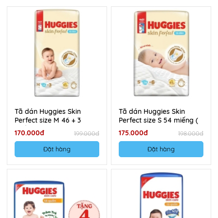
Tã dán Huggies Skin
Tã dán Huggies Skin
Perfect size M 46 + 3
Perfect size S 54 miếng (
miếng (6 - 11 kg)
4-8kg)
170.000đ
175.000đ
199.000đ
198.000đ
Đặt hàng
Đặt hàng