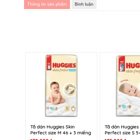
Thông tin sản phẩm
Bình luận
Tã dán Huggies Skin
Tã dán Huggies 
Perfect size M 46 + 3 miếng
Perfect size S 5
(6 - 11 kg)
8kg)