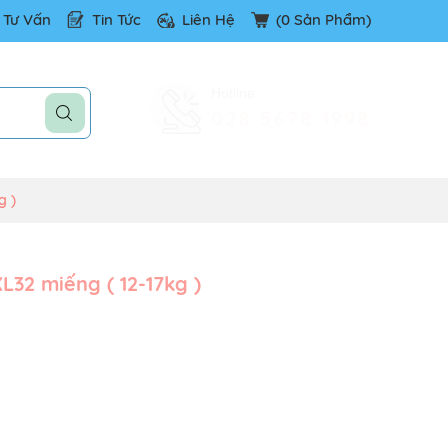
Tư Vấn
Tin Tức
Liên Hệ
(
0
Sản Phẩm)
Hotline
028 5678 1998
g )
L32 miếng ( 12-17kg )