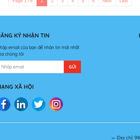
Page 1 / 6
1
2
3
4
5
6
Next
Last
ĂNG KÝ NHẬN TIN
hập email của bạn để nhận tin mới nhất
ủa chúng tôi
ẠNG XÃ HỘI
⇔ Địa chỉ: 9