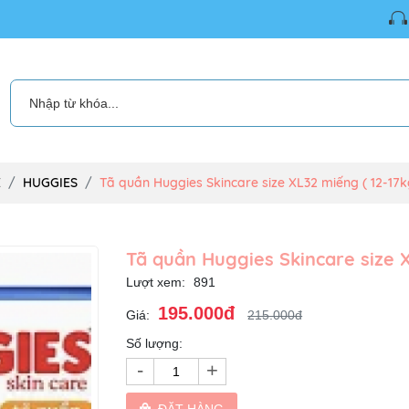
É
HUGGIES
Tã quần Huggies Skincare size XL32 miếng ( 12-17k
Tã quần Huggies Skincare size X
Lượt xem:
891
195.000đ
Giá:
215.000đ
Số lượng:
-
+