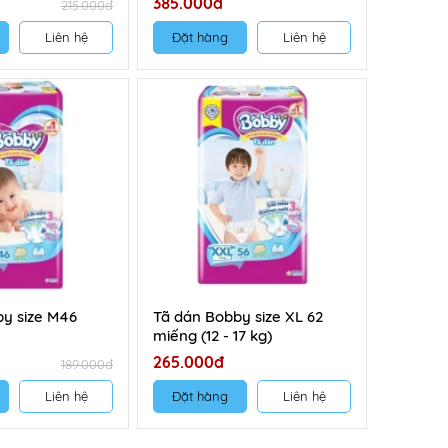
385.000đ
215.000đ
Liên hệ
Đặt hàng
Liên hệ
y size M46
Tã dán Bobby size XL 62
miếng (12 - 17 kg)
265.000đ
189.000đ
Liên hệ
Đặt hàng
Liên hệ