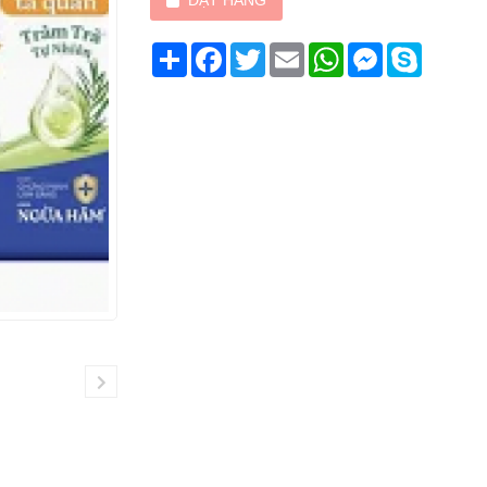
ĐẶT HÀNG
Chia
Facebook
Twitter
Email
WhatsApp
Messenger
Skype
sẻ