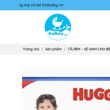
 mẹ và bé Kidbaby.vn
Trang chủ
Sản phẩm
TÃ/BỈM - VỆ SINH CHO B