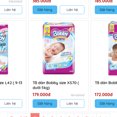
385.000đ
185.000đ
198.000đ
Liên hệ
Đặt hàng
Liên hệ
Đặt hàng
ze L42 ( 9-13
Tã dán Bobby size XS70 (
Tã dán Bobb
dưới 5kg)
179.000đ
172.000đ
187.000đ
Liên hệ
Đặt hàng
Liên hệ
Đặt hàng