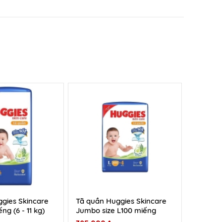
gies Skincare
Tã quần Huggies Skincare
ng (6 - 11 kg)
Jumbo size L100 miếng