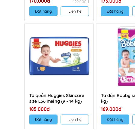
170.000đ
175.000đ
199.000đ
Đặt hàng
Liên hệ
Đặt hàng
Tã quần Huggies Skincare
Tã dán Bobby si
size L36 miếng (9 - 14 kg)
kg)
185.000đ
169.000đ
Đặt hàng
Liên hệ
Đặt hàng