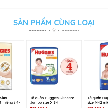
SẢN PHẨM CÙNG LOẠI
Skin
Tã quần Huggies Skincare
Tã quần Hug
4 miếng ( 4-
Jumbo size Xl84
size M42 miế