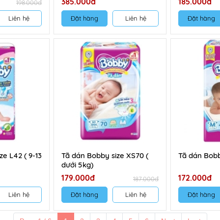
385.000đ
185.000đ
198.000đ
Liên hệ
Đặt hàng
Liên hệ
Đặt hàng
ze L42 ( 9-13
Tã dán Bobby size XS70 (
Tã dán Bobb
dưới 5kg)
179.000đ
172.000đ
187.000đ
Liên hệ
Đặt hàng
Liên hệ
Đặt hàng