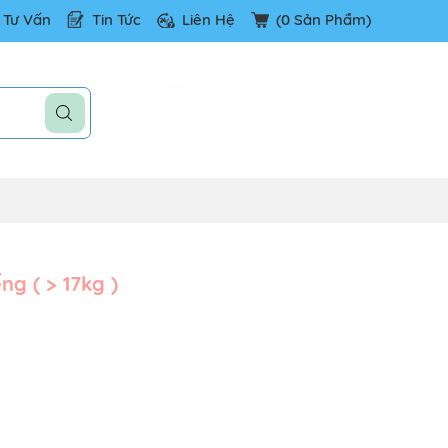
Tư Vấn
Tin Tức
Liên Hệ
(
0
Sản Phẩm)
Hotline
028 5678 1998
ng ( > 17kg )