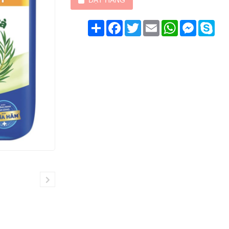
ĐẶT HÀNG
Chia
Facebook
Twitter
Email
WhatsApp
Messenge
Sky
sẻ