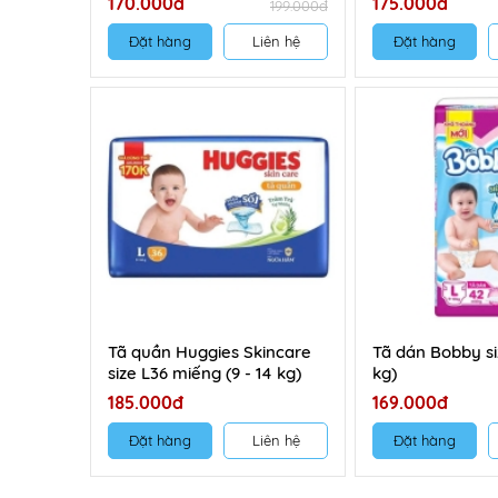
170.000đ
175.000đ
199.000đ
Đặt hàng
Liên hệ
Đặt hàng
Tã quần Huggies Skincare
Tã dán Bobby si
size L36 miếng (9 - 14 kg)
kg)
185.000đ
169.000đ
Đặt hàng
Liên hệ
Đặt hàng