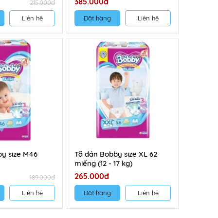
385.000đ
215.000đ
Liên hệ
Đặt hàng
Liên hệ
y size M46
Tã dán Bobby size XL 62
miếng (12 - 17 kg)
265.000đ
189.000đ
Liên hệ
Đặt hàng
Liên hệ