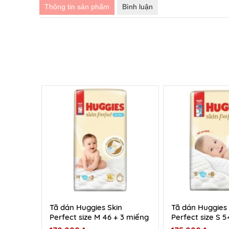
Thông tin sản phẩm
Bình luận
Tã dán Huggies Skin
Tã dán Huggies 
Perfect size M 46 + 3 miếng
Perfect size S 5
(6 - 11 kg)
8kg)