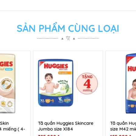
SẢN PHẨM CÙNG LOẠI
Skin
Tã quần Huggies Skincare
Tã quần Hug
4 miếng ( 4-
Jumbo size Xl84
size M42 miế