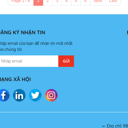
Page 1 / 6
1
2
3
4
5
6
Next
Last
ĂNG KÝ NHẬN TIN
hập email của bạn để nhận tin mới nhất
ủa chúng tôi
ẠNG XÃ HỘI
⇔ Địa chỉ: 9