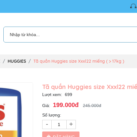
É
HUGGIES
Tã quần Huggies size Xxxl22 miếng ( > 17kg )
Tã quần Huggies size Xxxl22 miế
Lượt xem:
699
199.000đ
Giá:
245.000đ
Số lượng:
-
+