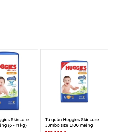
gies Skincare
Tã quần Huggies Skincare
ng (6 - 11 kg)
Jumbo size L100 miếng