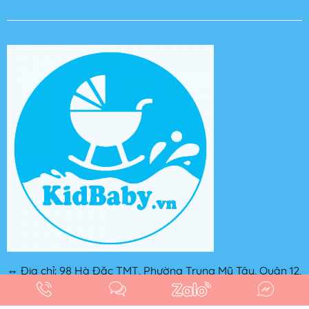
⇔ Địa chỉ: 98 Hà Đặc TMT, Phường Trung Mỹ Tây, Quận 12,
TP. Hồ Chí Minh
⇔ Hotline: 0846 642 888