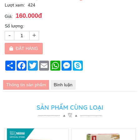
Lượt xem:
424
160.000đ
Giá:
Số lượng:
-
+
ĐẶT HÀNG
Chia
Facebook
Twitter
Email
WhatsApp
Messenger
Skype
sẻ
Thông tin sản phẩm
Bình luận
SẢN PHẨM CÙNG LOẠI