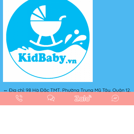
⇔ Địa chỉ: 98 Hà Đặc TMT, Phường Trung Mỹ Tây, Quận 12,
TP. Hồ Chí Minh
⇔ Hotline: 0846 642 888
⇔ Email: Kidbaby.vnn@gmail.com
⇔ Website: www.kidbaby.vn
Thiết kế web: Tuyền: 0387.928.102