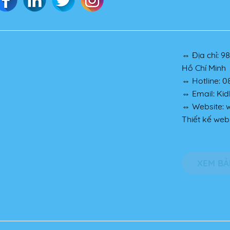
⇔ Địa chỉ: 9
Hồ Chí Minh
⇔ Hotline: 0
⇔ Email: Ki
⇔ Website: 
Thiết kế web
XEM BẢ