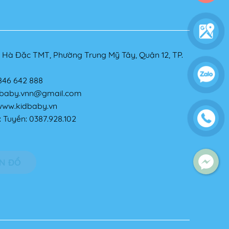
8 Hà Đặc TMT, Phường Trung Mỹ Tây, Quận 12, TP.
846 642 888
dbaby.vnn@gmail.com
www.kidbaby.vn
: Tuyền: 0387.928.102
N ĐỒ