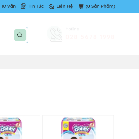
Tư Vấn
Tin Tức
Liên Hệ
(
0
Sản Phẩm)
Hotline
028 5678 1998