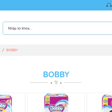
 bé Kidbaby.vn
É
BOBBY
BOBBY