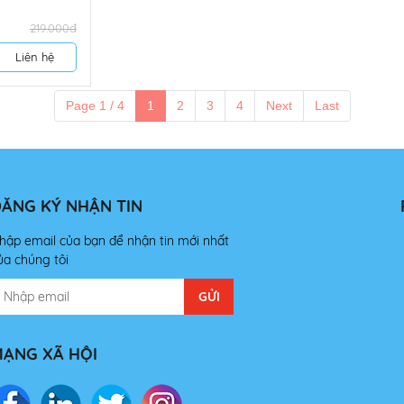
219.000đ
Liên hệ
Page 1 / 4
1
2
3
4
Next
Last
ĂNG KÝ NHẬN TIN
hập email của bạn để nhận tin mới nhất
ủa chúng tôi
ẠNG XÃ HỘI