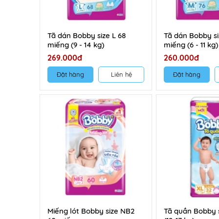
Tã dán Bobby size L 68
Tã dán Bobby si
miếng (9 - 14 kg)
miếng (6 - 11 kg)
269.000đ
260.000đ
Đặt hàng
Liên hệ
Đặt hàng
Miếng lót Bobby size NB2
Tã quần Bobby 