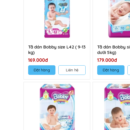
Tã dán Bobby size L42 ( 9-13
Tã dán Bobby si
kg)
dưới 5kg)
169.000đ
179.000đ
Đặt hàng
Liên hệ
Đặt hàng