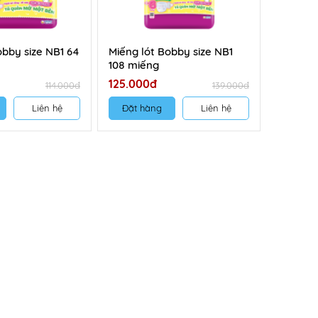
obby size NB1 64
Miếng lót Bobby size NB1
108 miếng
125.000đ
114.000đ
139.000đ
Liên hệ
Đặt hàng
Liên hệ