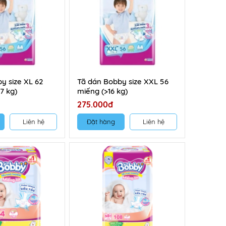
y size XL 62
Tã dán Bobby size XXL 56
17 kg)
miếng (>16 kg)
275.000đ
Liên hệ
Đặt hàng
Liên hệ