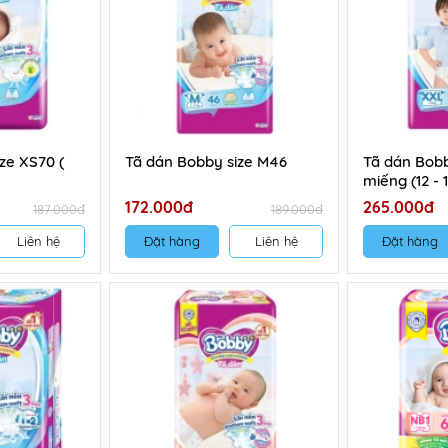
ze XS70 (
Tã dán Bobby size M46
Tã dán Bobb
miếng (12 - 
172.000đ
265.000đ
187.000đ
189.000đ
Liên hệ
Đặt hàng
Liên hệ
Đặt hàng